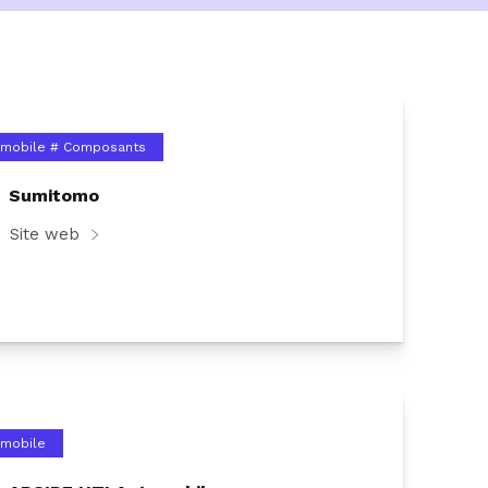
omobile
# Composants
Sumitomo
Site web
omobile