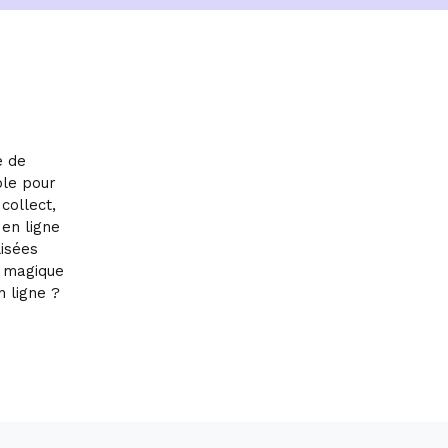
e de
ble pour
collect,
 en ligne
lisées
l magique
n ligne ?