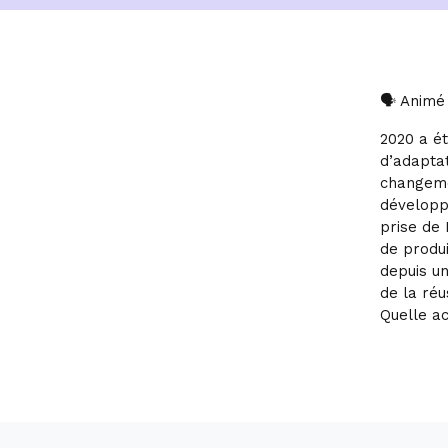
🗣 Animé
2020 a é
d’adaptat
changeme
développe
prise de 
de produi
depuis u
de la réu
Quelle ac