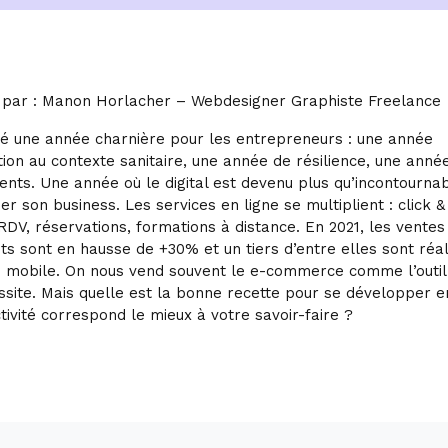
 par : Manon Horlacher – Webdesigner Graphiste Freelance
té une année charnière pour les entrepreneurs : une année
ion au contexte sanitaire, une année de résilience, une anné
nts. Une année où le digital est devenu plus qu’incontourna
r son business. Les services en ligne se multiplient : click & 
RDV, réservations, formations à distance. En 2021, les ventes
ts sont en hausse de +30% et un tiers d’entre elles sont réa
n mobile. On nous vend souvent le e-commerce comme l’outi
ssite. Mais quelle est la bonne recette pour se développer e
tivité correspond le mieux à votre savoir-faire ?