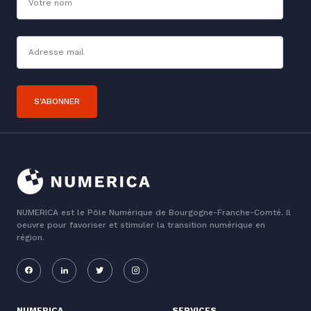
Adresse mail*
S'ABONNER
NUMERICA est le Pôle Numérique de Bourgogne-Franche-Comté. Il
oeuvre pour favoriser et stimuler la transition numérique en
région.
NUMERICA
SERVICES