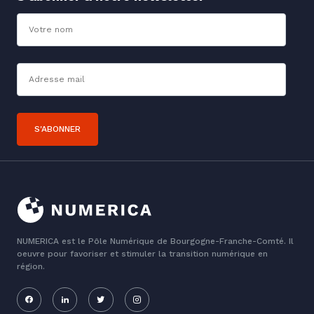
Nom
Adresse mail*
S'ABONNER
NUMERICA est le Pôle Numérique de Bourgogne-Franche-Comté. Il
oeuvre pour favoriser et stimuler la transition numérique en
région.